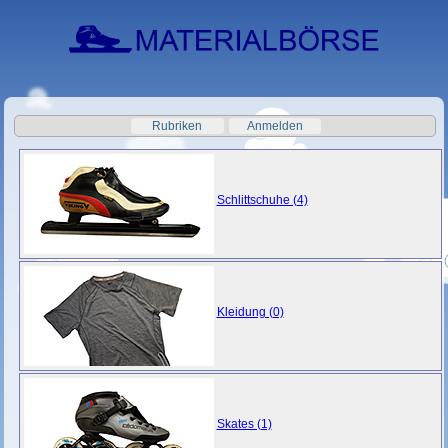
Rubriken
Anmelden
Schlittschuhe (4)
Kleidung (0)
Skates (1)